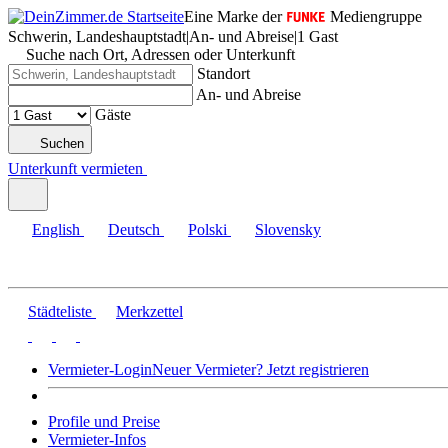
Eine Marke der
Mediengruppe
Schwerin, Landeshauptstadt
|
An- und Abreise
|
1 Gast
Suche nach Ort, Adressen oder Unterkunft
Standort
An- und Abreise
Gäste
Suchen
Unterkunft vermieten
English
Deutsch
Polski
Slovensky
Städteliste
Merkzettel
Vermieter-Login
Neuer Vermieter? Jetzt registrieren
Profile und Preise
Vermieter-Infos