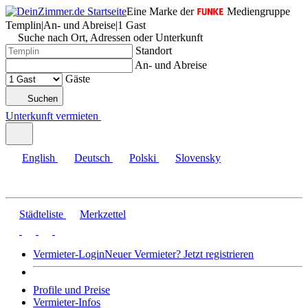
Eine Marke der
Mediengruppe
Templin
|
An- und Abreise
|
1 Gast
Suche nach Ort, Adressen oder Unterkunft
Standort
An- und Abreise
Gäste
Suchen
Unterkunft vermieten
English
Deutsch
Polski
Slovensky
Städteliste
Merkzettel
Vermieter-Login
Neuer Vermieter? Jetzt registrieren
Profile und Preise
Vermieter-Infos