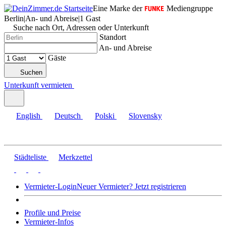
Eine Marke der
Mediengruppe
Berlin
|
An- und Abreise
|
1 Gast
Suche nach Ort, Adressen oder Unterkunft
Standort
An- und Abreise
Gäste
Suchen
Unterkunft vermieten
English
Deutsch
Polski
Slovensky
Städteliste
Merkzettel
Vermieter-Login
Neuer Vermieter? Jetzt registrieren
Profile und Preise
Vermieter-Infos