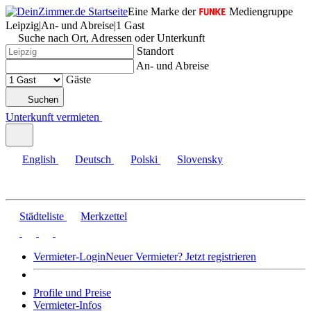
Eine Marke der
Mediengruppe
Leipzig
|
An- und Abreise
|
1 Gast
Suche nach Ort, Adressen oder Unterkunft
Standort
An- und Abreise
Gäste
Suchen
Unterkunft vermieten
English
Deutsch
Polski
Slovensky
Städteliste
Merkzettel
Vermieter-Login
Neuer Vermieter? Jetzt registrieren
Profile und Preise
Vermieter-Infos