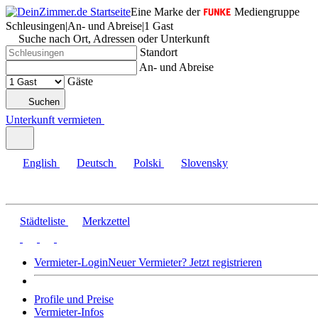
Eine Marke der
Mediengruppe
Schleusingen
|
An- und Abreise
|
1 Gast
Suche nach Ort, Adressen oder Unterkunft
Standort
An- und Abreise
Gäste
Suchen
Unterkunft vermieten
English
Deutsch
Polski
Slovensky
Städteliste
Merkzettel
Vermieter-Login
Neuer Vermieter? Jetzt registrieren
Profile und Preise
Vermieter-Infos