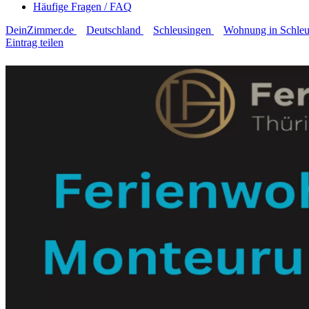
Häufige Fragen / FAQ
DeinZimmer.de
Deutschland
Schleusingen
Wohnung in Schleu
Eintrag teilen