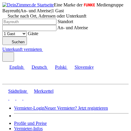
Eine Marke der
Mediengruppe
Bayreuth
|
An- und Abreise
|
1 Gast
Suche nach Ort, Adressen oder Unterkunft
Standort
An- und Abreise
Gäste
Suchen
Unterkunft vermieten
English
Deutsch
Polski
Slovensky
Städteliste
Merkzettel
Vermieter-Login
Neuer Vermieter? Jetzt registrieren
Profile und Preise
Vermieter-Infos