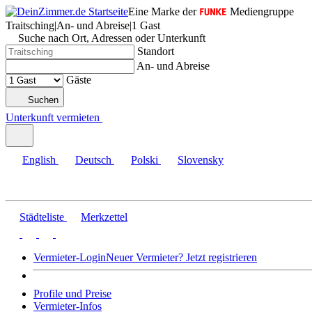
Eine Marke der
Mediengruppe
Traitsching
|
An- und Abreise
|
1 Gast
Suche nach Ort, Adressen oder Unterkunft
Standort
An- und Abreise
Gäste
Suchen
Unterkunft vermieten
English
Deutsch
Polski
Slovensky
Städteliste
Merkzettel
Vermieter-Login
Neuer Vermieter? Jetzt registrieren
Profile und Preise
Vermieter-Infos