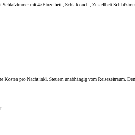
tt
Schlafzimmer
mit
4×Einzelbett
,
Schlafcouch
,
Zustellbett
Schlafzim
che Kosten pro Nacht inkl. Steuern unabhängig vom Reisezeitraum. Den
t