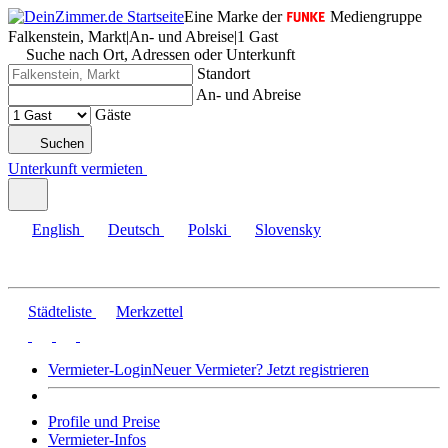
Eine Marke der
Mediengruppe
Falkenstein, Markt
|
An- und Abreise
|
1 Gast
Suche nach Ort, Adressen oder Unterkunft
Standort
An- und Abreise
Gäste
Suchen
Unterkunft vermieten
English
Deutsch
Polski
Slovensky
Städteliste
Merkzettel
Vermieter-Login
Neuer Vermieter? Jetzt registrieren
Profile und Preise
Vermieter-Infos