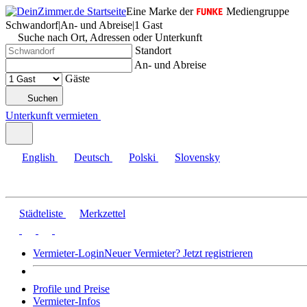
Eine Marke der
Mediengruppe
Schwandorf
|
An- und Abreise
|
1 Gast
Suche nach Ort, Adressen oder Unterkunft
Standort
An- und Abreise
Gäste
Suchen
Unterkunft vermieten
English
Deutsch
Polski
Slovensky
Städteliste
Merkzettel
Vermieter-Login
Neuer Vermieter? Jetzt registrieren
Profile und Preise
Vermieter-Infos