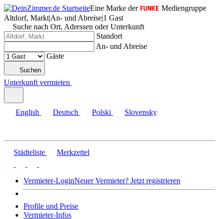
Eine Marke der
Mediengruppe
Altdorf, Markt
|
An- und Abreise
|
1 Gast
Suche nach Ort, Adressen oder Unterkunft
Standort
An- und Abreise
Gäste
Suchen
Unterkunft vermieten
English
Deutsch
Polski
Slovensky
Städteliste
Merkzettel
Vermieter-Login
Neuer Vermieter? Jetzt registrieren
Profile und Preise
Vermieter-Infos