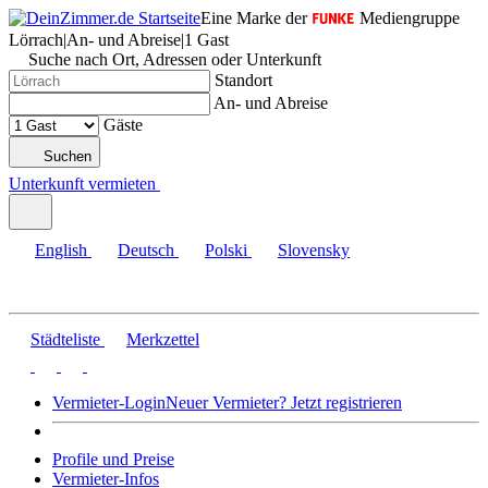
Eine Marke der
Mediengruppe
Lörrach
|
An- und Abreise
|
1 Gast
Suche nach Ort, Adressen oder Unterkunft
Standort
An- und Abreise
Gäste
Suchen
Unterkunft vermieten
English
Deutsch
Polski
Slovensky
Städteliste
Merkzettel
Vermieter-Login
Neuer Vermieter? Jetzt registrieren
Profile und Preise
Vermieter-Infos