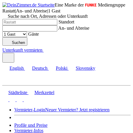
Eine Marke der
Mediengruppe
Rastatt
|
An- und Abreise
|
1 Gast
Suche nach Ort, Adressen oder Unterkunft
Standort
An- und Abreise
Gäste
Suchen
Unterkunft vermieten
English
Deutsch
Polski
Slovensky
Städteliste
Merkzettel
Vermieter-Login
Neuer Vermieter? Jetzt registrieren
Profile und Preise
Vermieter-Infos