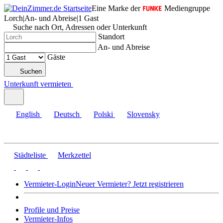
Eine Marke der
Mediengruppe
Lorch
|
An- und Abreise
|
1 Gast
Suche nach Ort, Adressen oder Unterkunft
Standort
An- und Abreise
Gäste
Suchen
Unterkunft vermieten
English
Deutsch
Polski
Slovensky
Städteliste
Merkzettel
Vermieter-Login
Neuer Vermieter? Jetzt registrieren
Profile und Preise
Vermieter-Infos