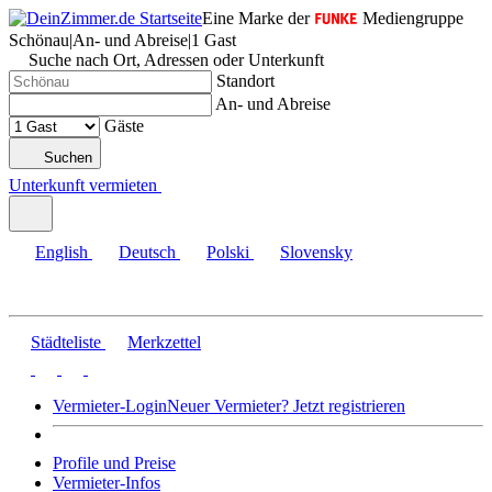
Eine Marke der
Mediengruppe
Schönau
|
An- und Abreise
|
1 Gast
Suche nach Ort, Adressen oder Unterkunft
Standort
An- und Abreise
Gäste
Suchen
Unterkunft vermieten
English
Deutsch
Polski
Slovensky
Städteliste
Merkzettel
Vermieter-Login
Neuer Vermieter? Jetzt registrieren
Profile und Preise
Vermieter-Infos