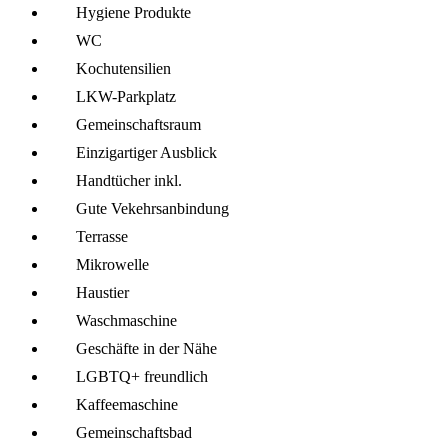
Hygiene Produkte
WC
Kochutensilien
LKW-Parkplatz
Gemeinschafts­raum
Einzigartiger Ausblick
Handtücher inkl.
Gute Vekehrsanbindung
Terrasse
Mikro­welle
Haustier
Wasch­maschine
Geschäfte in der Nähe
LGBTQ+ freundlich
Kaffee­maschine
Gemeinschafts­bad