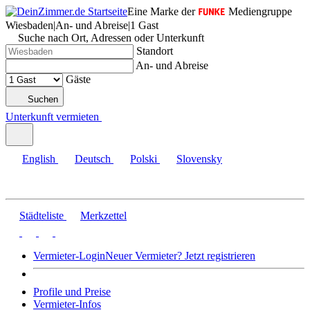
Eine Marke der
Mediengruppe
Wiesbaden
|
An- und Abreise
|
1 Gast
Suche nach Ort, Adressen oder Unterkunft
Standort
An- und Abreise
Gäste
Suchen
Unterkunft vermieten
English
Deutsch
Polski
Slovensky
Städteliste
Merkzettel
Vermieter-Login
Neuer Vermieter? Jetzt registrieren
Profile und Preise
Vermieter-Infos