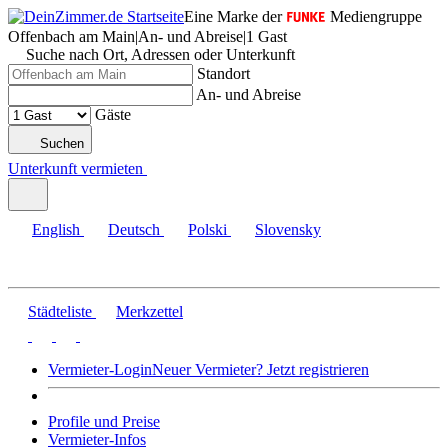
Eine Marke der
Mediengruppe
Offenbach am Main
|
An- und Abreise
|
1 Gast
Suche nach Ort, Adressen oder Unterkunft
Standort
An- und Abreise
Gäste
Suchen
Unterkunft vermieten
English
Deutsch
Polski
Slovensky
Städteliste
Merkzettel
Vermieter-Login
Neuer Vermieter? Jetzt registrieren
Profile und Preise
Vermieter-Infos