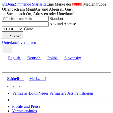
Eine Marke der
Mediengruppe
Offenbach am Main
|
An- und Abreise
|
1 Gast
Suche nach Ort, Adressen oder Unterkunft
Standort
An- und Abreise
Gäste
Suchen
Unterkunft vermieten
English
Deutsch
Polski
Slovensky
Städteliste
Merkzettel
Vermieter-Login
Neuer Vermieter? Jetzt registrieren
Profile und Preise
Vermieter-Infos