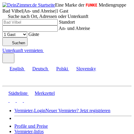
Eine Marke der
Mediengruppe
Bad Vilbel
|
An- und Abreise
|
1 Gast
Suche nach Ort, Adressen oder Unterkunft
Standort
An- und Abreise
Gäste
Suchen
Unterkunft vermieten
English
Deutsch
Polski
Slovensky
Städteliste
Merkzettel
Vermieter-Login
Neuer Vermieter? Jetzt registrieren
Profile und Preise
Vermieter-Infos