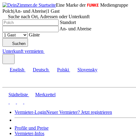
Eine Marke der
Mediengruppe
Polch
|
An- und Abreise
|
1 Gast
Suche nach Ort, Adressen oder Unterkunft
Standort
An- und Abreise
Gäste
Suchen
Unterkunft vermieten
English
Deutsch
Polski
Slovensky
Städteliste
Merkzettel
Vermieter-Login
Neuer Vermieter? Jetzt registrieren
Profile und Preise
Vermieter-Infos