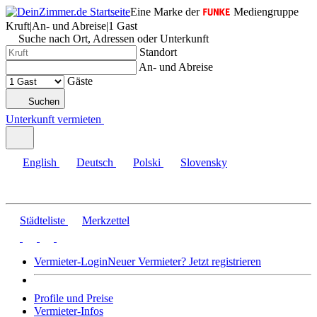
Eine Marke der
Mediengruppe
Kruft
|
An- und Abreise
|
1 Gast
Suche nach Ort, Adressen oder Unterkunft
Standort
An- und Abreise
Gäste
Suchen
Unterkunft vermieten
English
Deutsch
Polski
Slovensky
Städteliste
Merkzettel
Vermieter-Login
Neuer Vermieter? Jetzt registrieren
Profile und Preise
Vermieter-Infos