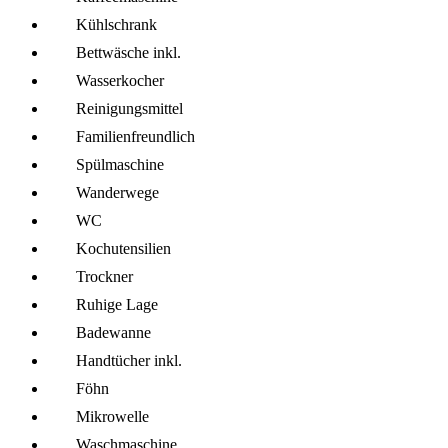
Kühl­schrank
Bettwäsche inkl.
Wasserkocher
Reinigungsmittel
Familien­freundlich
Spül­maschine
Wanderwege
WC
Kochutensilien
Trockner
Ruhige Lage
Badewanne
Handtücher inkl.
Föhn
Mikro­welle
Wasch­maschine