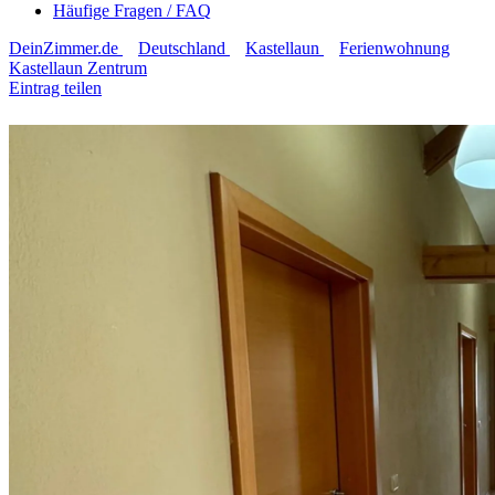
Häufige Fragen / FAQ
DeinZimmer.de
Deutschland
Kastellaun
Ferienwohnung
Kastellaun Zentrum
Eintrag teilen