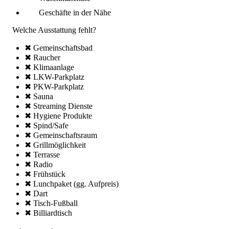
Geschäfte in der Nähe
Welche Ausstattung fehlt?
✖ Gemeinschafts­bad
✖ Raucher
✖ Klima­anlage
✖ LKW-Parkplatz
✖ PKW-Parkplatz
✖ Sauna
✖ Streaming Dienste
✖ Hygiene Produkte
✖ Spind/Safe
✖ Gemeinschafts­raum
✖ Grillmöglich­keit
✖ Terrasse
✖ Radio
✖ Frühstück
✖ Lunchpaket (gg. Aufpreis)
✖ Dart
✖ Tisch-Fußball
✖ Billiardtisch