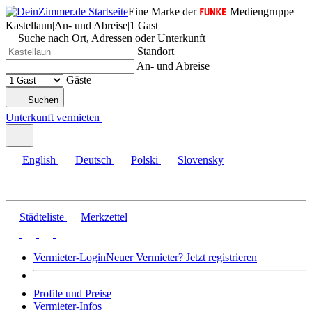
Eine Marke der
Mediengruppe
Kastellaun
|
An- und Abreise
|
1 Gast
Suche nach Ort, Adressen oder Unterkunft
Standort
An- und Abreise
Gäste
Suchen
Unterkunft vermieten
English
Deutsch
Polski
Slovensky
Städteliste
Merkzettel
Vermieter-Login
Neuer Vermieter? Jetzt registrieren
Profile und Preise
Vermieter-Infos