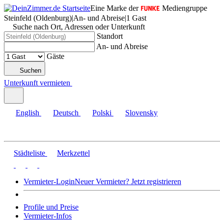
Eine Marke der
Mediengruppe
Steinfeld (Oldenburg)
|
An- und Abreise
|
1 Gast
Suche nach Ort, Adressen oder Unterkunft
Standort
An- und Abreise
Gäste
Suchen
Unterkunft vermieten
English
Deutsch
Polski
Slovensky
Städteliste
Merkzettel
Vermieter-Login
Neuer Vermieter? Jetzt registrieren
Profile und Preise
Vermieter-Infos