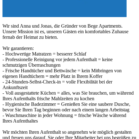
Wir sind Anna und Jonas, die Gründer von Bege Apartments.
Unsere Mission ist es, unseren Gästen ein komfortables Zuhause
fernab der Heimat zu bieten.
Wir garantieren:
- Hochwertige Matratzen = besserer Schlaf
- Professionelle Reinigung vor jedem Aufenthalt = keine
schmutzigen Überraschungen
- Frische Handtücher und Bettwäsche = kein Mitbringen von
eigenen Handtüchern = mehr Platz in Ihrem Koffer
- 24-Stunden-Selbst-Check-in = volle Flexibilität bei der
Ankunftszeit
- Voll ausgestattete Küchen = alles, was Sie brauchen, um während
Ihres Aufenthalts frische Mahlzeiten zu kochen
- Hygienische Badezimmer = Genießen Sie eine saubere Dusche,
bevor Sie Ihren Tag beginnen oder nach einem langen Arbeitstag
- Waschmaschine in jeder Wohnung = frische Wäsche während
Ihres Aufenthaltes
Wir möchten Ihren Aufenthalt so angenehm wie möglich gestalten
und freuen uns darauf, Sie oder Ihre Mitarbeiter bei uns begrüßen zu