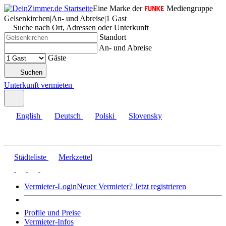
Eine Marke der
Mediengruppe
Gelsenkirchen
|
An- und Abreise
|
1 Gast
Suche nach Ort, Adressen oder Unterkunft
Standort
An- und Abreise
Gäste
Suchen
Unterkunft vermieten
English
Deutsch
Polski
Slovensky
Städteliste
Merkzettel
Vermieter-Login
Neuer Vermieter? Jetzt registrieren
Profile und Preise
Vermieter-Infos