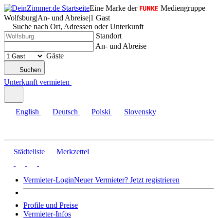
Eine Marke der
Mediengruppe
Wolfsburg
|
An- und Abreise
|
1 Gast
Suche nach Ort, Adressen oder Unterkunft
Standort
An- und Abreise
Gäste
Suchen
Unterkunft vermieten
English
Deutsch
Polski
Slovensky
Städteliste
Merkzettel
Vermieter-Login
Neuer Vermieter? Jetzt registrieren
Profile und Preise
Vermieter-Infos