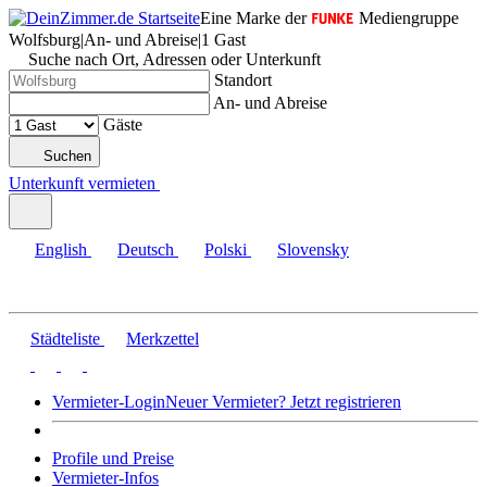
Eine Marke der
Mediengruppe
Wolfsburg
|
An- und Abreise
|
1 Gast
Suche nach Ort, Adressen oder Unterkunft
Standort
An- und Abreise
Gäste
Suchen
Unterkunft vermieten
English
Deutsch
Polski
Slovensky
Städteliste
Merkzettel
Vermieter-Login
Neuer Vermieter? Jetzt registrieren
Profile und Preise
Vermieter-Infos