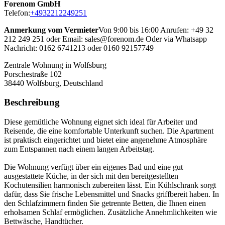
Forenom GmbH
Telefon:
+4932212249251
Anmerkung vom Vermieter
Von 9:00 bis 16:00 Anrufen: +49 32
212 249 251 oder Email: sales@forenom.de Oder via Whatsapp
Nachricht: 0162 6741213 oder 0160 92157749
Zentrale Wohnung in Wolfsburg
Porschestraße 102
38440
Wolfsburg, Deutschland
Beschreibung
Diese gemütliche Wohnung eignet sich ideal für Arbeiter und
Reisende, die eine komfortable Unterkunft suchen. Die Apartment
ist praktisch eingerichtet und bietet eine angenehme Atmosphäre
zum Entspannen nach einem langen Arbeitstag.
Die Wohnung verfügt über ein eigenes Bad und eine gut
ausgestattete Küche, in der sich mit den bereitgestellten
Kochutensilien harmonisch zubereiten lässt. Ein Kühlschrank sorgt
dafür, dass Sie frische Lebensmittel und Snacks griffbereit haben. In
den Schlafzimmern finden Sie getrennte Betten, die Ihnen einen
erholsamen Schlaf ermöglichen. Zusätzliche Annehmlichkeiten wie
Bettwäsche, Handtücher.