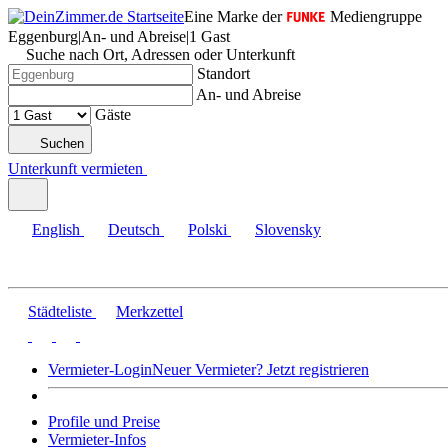
Eine Marke der
Mediengruppe
Eggenburg
|
An- und Abreise
|
1 Gast
Suche nach Ort, Adressen oder Unterkunft
Standort
An- und Abreise
Gäste
Suchen
Unterkunft vermieten
English
Deutsch
Polski
Slovensky
Städteliste
Merkzettel
Vermieter-Login
Neuer Vermieter? Jetzt registrieren
Profile und Preise
Vermieter-Infos