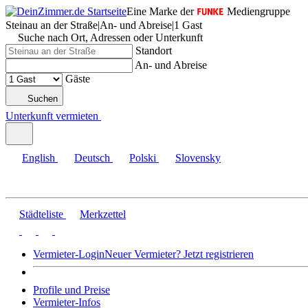
Eine Marke der
Mediengruppe
Steinau an der Straße
|
An- und Abreise
|
1 Gast
Suche nach Ort, Adressen oder Unterkunft
Standort
An- und Abreise
Gäste
Suchen
Unterkunft vermieten
English
Deutsch
Polski
Slovensky
Städteliste
Merkzettel
Vermieter-Login
Neuer Vermieter? Jetzt registrieren
Profile und Preise
Vermieter-Infos