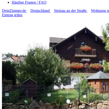
Häufige Fragen / FAQ
DeinZimmer.de
Deutschland
Steinau an der Straße
Wohnung in
Eintrag teilen