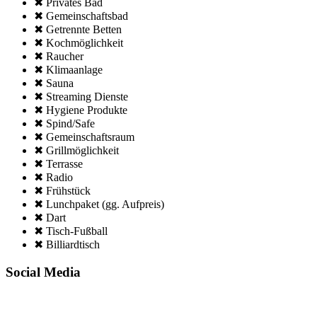
✖ Privates Bad
✖ Gemeinschafts­bad
✖ Getrennte Betten
✖ Kochmöglich­keit
✖ Raucher
✖ Klima­anlage
✖ Sauna
✖ Streaming Dienste
✖ Hygiene Produkte
✖ Spind/Safe
✖ Gemeinschafts­raum
✖ Grillmöglich­keit
✖ Terrasse
✖ Radio
✖ Frühstück
✖ Lunchpaket (gg. Aufpreis)
✖ Dart
✖ Tisch-Fußball
✖ Billiardtisch
Social Media