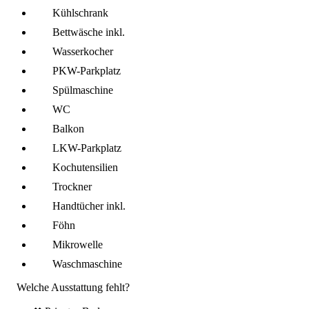
Kühl­schrank
Bettwäsche inkl.
Wasserkocher
PKW-Parkplatz
Spül­maschine
WC
Balkon
LKW-Parkplatz
Kochutensilien
Trockner
Handtücher inkl.
Föhn
Mikro­welle
Wasch­maschine
Welche Ausstattung fehlt?