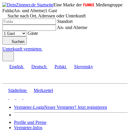
Eine Marke der
Mediengruppe
Fulda
|
An- und Abreise
|
1 Gast
Suche nach Ort, Adressen oder Unterkunft
Standort
An- und Abreise
Gäste
Suchen
Unterkunft vermieten
English
Deutsch
Polski
Slovensky
Städteliste
Merkzettel
Vermieter-Login
Neuer Vermieter? Jetzt registrieren
Profile und Preise
Vermieter-Infos