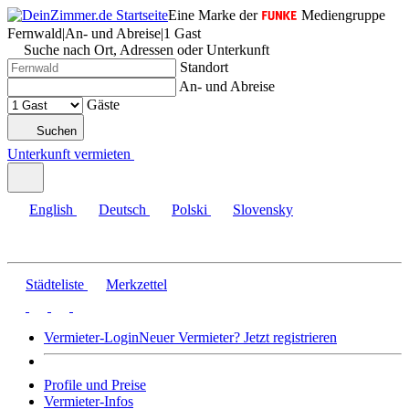
Eine Marke der
Mediengruppe
Fernwald
|
An- und Abreise
|
1 Gast
Suche nach Ort, Adressen oder Unterkunft
Standort
An- und Abreise
Gäste
Suchen
Unterkunft vermieten
English
Deutsch
Polski
Slovensky
Städteliste
Merkzettel
Vermieter-Login
Neuer Vermieter? Jetzt registrieren
Profile und Preise
Vermieter-Infos