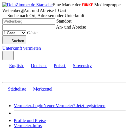
Eine Marke der
Mediengruppe
Wettenberg
|
An- und Abreise
|
1 Gast
Suche nach Ort, Adressen oder Unterkunft
Standort
An- und Abreise
Gäste
Suchen
Unterkunft vermieten
English
Deutsch
Polski
Slovensky
Städteliste
Merkzettel
Vermieter-Login
Neuer Vermieter? Jetzt registrieren
Profile und Preise
Vermieter-Infos