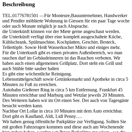
Beschreibung
TEL.01776781501 —Für Monteure,Bauunternehmer, Handwerker
und Pendler möblierte Wohnung in Giessen für ein paar Tage woche
oder auch Monate möglich je nach Absprache.
die Unterkünft können vor der Miete gerne angeschaut werden.
die Unterkünft verfügt über eine komplett ausgeschaltete Küche,
Kühlschrank, Spülmaschine, Kochplatten, Geschirr, Besteck,
Tellertöpfe. Sowie Heiß Wasserkocher Mikro und einiges mehr.
Für die Unterkunft gibt es einen privaten Außenbereich, wo man
rauchen darf im Gebäudeinneren ist das Rauchen verboten. Wir
haben auch einen allgemeinen Grillplatz. Dort steht ein Grill und
auch Stühle bitte sauber halten
Es gibt eine wöchentliche Reinigung.
Lebensmittelgeschäft sowie Getränkemarkt und Apotheke in circa 5
Minuten zu Fuß zu erreichen.
Autobahn Gießener Ring in circa 5 km Entfernung. Frankfurt 45
Minuten erreichbar und Marburg und Wetzlar jeweils 20 Minuten.
Des Weiteren haben wir im Ort einen See. Der auch von Tagesgäste
besucht werden kann.
Nachbar Ort Lollar in circa 10 Minuten mit dem Auto erreichbar.
Dort gibt es Kaufland, Aldi, Lidl Penny….
Wir haben genug öffentliche Parkplätze zur Verfügung. Sollten Sie
mit großen Fahrzeugen kommen und diese auch am Wochenende