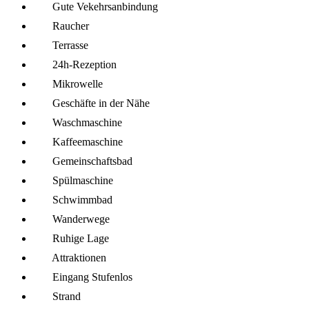
Gute Vekehrsanbindung
Raucher
Terrasse
24h-Rezeption
Mikro­welle
Geschäfte in der Nähe
Wasch­maschine
Kaffee­maschine
Gemeinschafts­bad
Spül­maschine
Schwimmbad
Wanderwege
Ruhige Lage
Attraktionen
Eingang Stufenlos
Strand