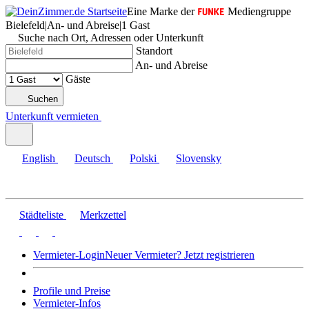
Eine Marke der
Mediengruppe
Bielefeld
|
An- und Abreise
|
1 Gast
Suche nach Ort, Adressen oder Unterkunft
Standort
An- und Abreise
Gäste
Suchen
Unterkunft vermieten
English
Deutsch
Polski
Slovensky
Städteliste
Merkzettel
Vermieter-Login
Neuer Vermieter? Jetzt registrieren
Profile und Preise
Vermieter-Infos