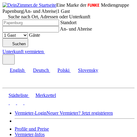
Eine Marke der
Mediengruppe
Papenburg
|
An- und Abreise
|
1 Gast
Suche nach Ort, Adressen oder Unterkunft
Standort
An- und Abreise
Gäste
Suchen
Unterkunft vermieten
English
Deutsch
Polski
Slovensky
Städteliste
Merkzettel
Vermieter-Login
Neuer Vermieter? Jetzt registrieren
Profile und Preise
Vermieter-Infos