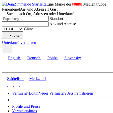
Eine Marke der
Mediengruppe
Papenburg
|
An- und Abreise
|
1 Gast
Suche nach Ort, Adressen oder Unterkunft
Standort
An- und Abreise
Gäste
Suchen
Unterkunft vermieten
English
Deutsch
Polski
Slovensky
Städteliste
Merkzettel
Vermieter-Login
Neuer Vermieter? Jetzt registrieren
Profile und Preise
Vermieter-Infos