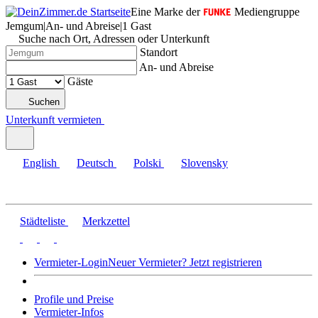
Eine Marke der
Mediengruppe
Jemgum
|
An- und Abreise
|
1 Gast
Suche nach Ort, Adressen oder Unterkunft
Standort
An- und Abreise
Gäste
Suchen
Unterkunft vermieten
English
Deutsch
Polski
Slovensky
Städteliste
Merkzettel
Vermieter-Login
Neuer Vermieter? Jetzt registrieren
Profile und Preise
Vermieter-Infos