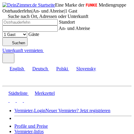
Eine Marke der
Mediengruppe
Ostrhauderfehn
|
An- und Abreise
|
1 Gast
Suche nach Ort, Adressen oder Unterkunft
Standort
An- und Abreise
Gäste
Suchen
Unterkunft vermieten
English
Deutsch
Polski
Slovensky
Städteliste
Merkzettel
Vermieter-Login
Neuer Vermieter? Jetzt registrieren
Profile und Preise
Vermieter-Infos