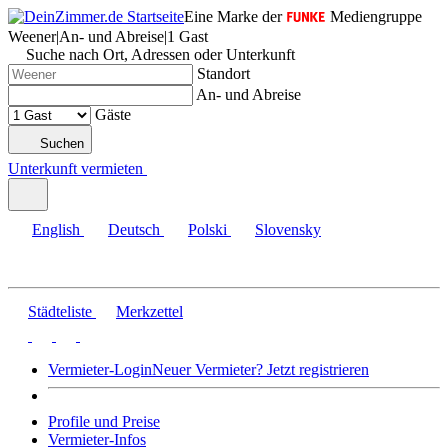
Eine Marke der
Mediengruppe
Weener
|
An- und Abreise
|
1 Gast
Suche nach Ort, Adressen oder Unterkunft
Standort
An- und Abreise
Gäste
Suchen
Unterkunft vermieten
English
Deutsch
Polski
Slovensky
Städteliste
Merkzettel
Vermieter-Login
Neuer Vermieter? Jetzt registrieren
Profile und Preise
Vermieter-Infos