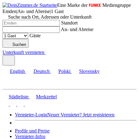
Eine Marke der
Mediengruppe
Emden
|
An- und Abreise
|
1 Gast
Suche nach Ort, Adressen oder Unterkunft
Standort
An- und Abreise
Gäste
Suchen
Unterkunft vermieten
English
Deutsch
Polski
Slovensky
Städteliste
Merkzettel
Vermieter-Login
Neuer Vermieter? Jetzt registrieren
Profile und Preise
Vermieter-Infos