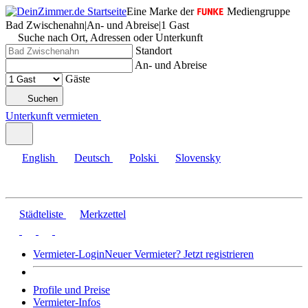
Eine Marke der
Mediengruppe
Bad Zwischenahn
|
An- und Abreise
|
1 Gast
Suche nach Ort, Adressen oder Unterkunft
Standort
An- und Abreise
Gäste
Suchen
Unterkunft vermieten
English
Deutsch
Polski
Slovensky
Städteliste
Merkzettel
Vermieter-Login
Neuer Vermieter? Jetzt registrieren
Profile und Preise
Vermieter-Infos