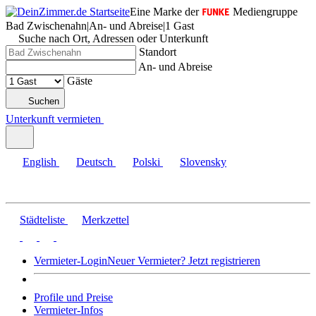
Eine Marke der
Mediengruppe
Bad Zwischenahn
|
An- und Abreise
|
1 Gast
Suche nach Ort, Adressen oder Unterkunft
Standort
An- und Abreise
Gäste
Suchen
Unterkunft vermieten
English
Deutsch
Polski
Slovensky
Städteliste
Merkzettel
Vermieter-Login
Neuer Vermieter? Jetzt registrieren
Profile und Preise
Vermieter-Infos