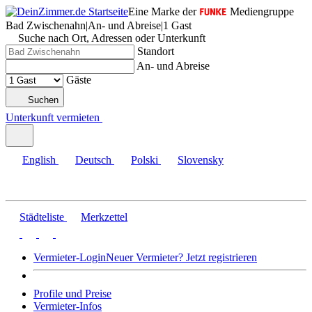
Eine Marke der
Mediengruppe
Bad Zwischenahn
|
An- und Abreise
|
1 Gast
Suche nach Ort, Adressen oder Unterkunft
Standort
An- und Abreise
Gäste
Suchen
Unterkunft vermieten
English
Deutsch
Polski
Slovensky
Städteliste
Merkzettel
Vermieter-Login
Neuer Vermieter? Jetzt registrieren
Profile und Preise
Vermieter-Infos