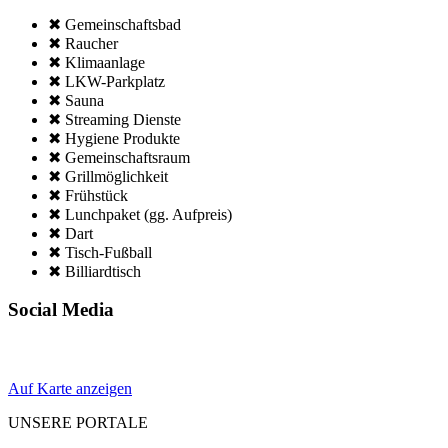
✖ Gemeinschafts­bad
✖ Raucher
✖ Klima­anlage
✖ LKW-Parkplatz
✖ Sauna
✖ Streaming Dienste
✖ Hygiene Produkte
✖ Gemeinschafts­raum
✖ Grillmöglich­keit
✖ Frühstück
✖ Lunchpaket (gg. Aufpreis)
✖ Dart
✖ Tisch-Fußball
✖ Billiardtisch
Social Media
Auf Karte anzeigen
UNSERE PORTALE