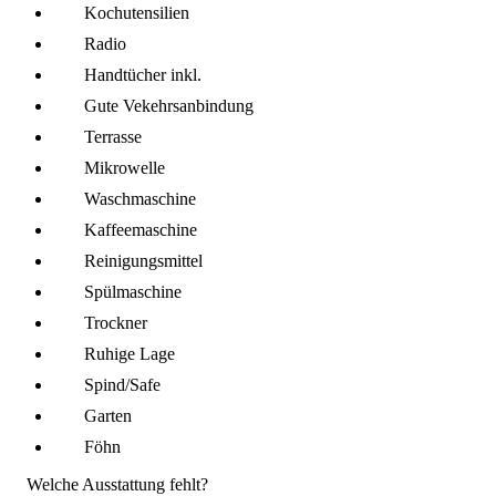
Kochutensilien
Radio
Handtücher inkl.
Gute Vekehrsanbindung
Terrasse
Mikro­welle
Wasch­maschine
Kaffee­maschine
Reinigungsmittel
Spül­maschine
Trockner
Ruhige Lage
Spind/Safe
Garten
Föhn
Welche Ausstattung fehlt?