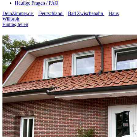
Häufige Fragen / FAQ
DeinZimmer.de
Deutschland
Bad Zwischenahn
Haus
Willbrok
Eintrag teilen