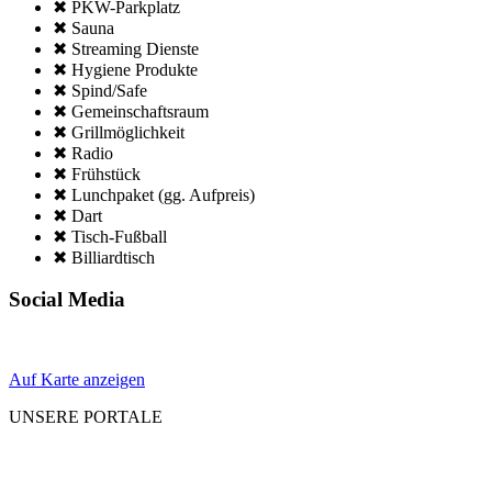
✖ PKW-Parkplatz
✖ Sauna
✖ Streaming Dienste
✖ Hygiene Produkte
✖ Spind/Safe
✖ Gemeinschafts­raum
✖ Grillmöglich­keit
✖ Radio
✖ Frühstück
✖ Lunchpaket (gg. Aufpreis)
✖ Dart
✖ Tisch-Fußball
✖ Billiardtisch
Social Media
Auf Karte anzeigen
UNSERE PORTALE