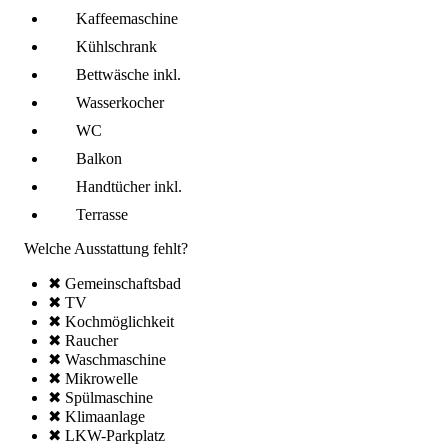
Kaffee­maschine
Kühl­schrank
Bettwäsche inkl.
Wasserkocher
WC
Balkon
Handtücher inkl.
Terrasse
Welche Ausstattung fehlt?
✖ Gemeinschafts­bad
✖ TV
✖ Kochmöglich­keit
✖ Raucher
✖ Wasch­maschine
✖ Mikro­welle
✖ Spül­maschine
✖ Klima­anlage
✖ LKW-Parkplatz