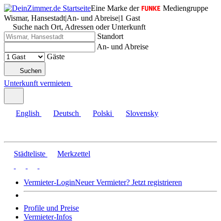
Eine Marke der
Mediengruppe
Wismar, Hansestadt
|
An- und Abreise
|
1 Gast
Suche nach Ort, Adressen oder Unterkunft
Standort
An- und Abreise
Gäste
Suchen
Unterkunft vermieten
English
Deutsch
Polski
Slovensky
Städteliste
Merkzettel
Vermieter-Login
Neuer Vermieter? Jetzt registrieren
Profile und Preise
Vermieter-Infos