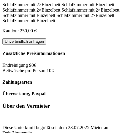
Schlafzimmer
mit
2×Einzelbett
Schlafzimmer
mit
Einzelbett
Schlafzimmer
mit
2×Einzelbett
Schlafzimmer
mit
2×Einzelbett
Schlafzimmer
mit
Einzelbett
Schlafzimmer
mit
2×Einzelbett
Schlafzimmer
mit
Einzelbett
Kaution: 250,00 €
Unverbindlich anfragen
Zusätzliche Preisinformationen
Endreinigung 90€
Bettwäsche pro Person 10€
Zahlungsarten
Überweisung,
Paypal
Über den Vermieter
—
Diese Unterkunft begrüßt seit dem 28.07.2025 Mieter auf
DeinZimmer.de.