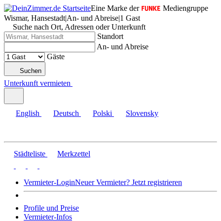
Eine Marke der
Mediengruppe
Wismar, Hansestadt
|
An- und Abreise
|
1 Gast
Suche nach Ort, Adressen oder Unterkunft
Standort
An- und Abreise
Gäste
Suchen
Unterkunft vermieten
English
Deutsch
Polski
Slovensky
Städteliste
Merkzettel
Vermieter-Login
Neuer Vermieter? Jetzt registrieren
Profile und Preise
Vermieter-Infos