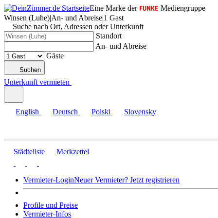
Eine Marke der
Mediengruppe
Winsen (Luhe)
|
An- und Abreise
|
1 Gast
Suche nach Ort, Adressen oder Unterkunft
Standort
An- und Abreise
Gäste
Suchen
Unterkunft vermieten
English
Deutsch
Polski
Slovensky
Städteliste
Merkzettel
Vermieter-Login
Neuer Vermieter? Jetzt registrieren
Profile und Preise
Vermieter-Infos