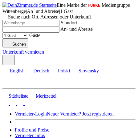
Eine Marke der
Mediengruppe
Wittenberge
|
An- und Abreise
|
1 Gast
Suche nach Ort, Adressen oder Unterkunft
Standort
An- und Abreise
Gäste
Suchen
Unterkunft vermieten
English
Deutsch
Polski
Slovensky
Städteliste
Merkzettel
Vermieter-Login
Neuer Vermieter? Jetzt registrieren
Profile und Preise
Vermieter-Infos