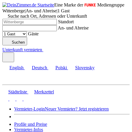
Eine Marke der
Mediengruppe
Wittenberge
|
An- und Abreise
|
1 Gast
Suche nach Ort, Adressen oder Unterkunft
Standort
An- und Abreise
Gäste
Suchen
Unterkunft vermieten
English
Deutsch
Polski
Slovensky
Städteliste
Merkzettel
Vermieter-Login
Neuer Vermieter? Jetzt registrieren
Profile und Preise
Vermieter-Infos