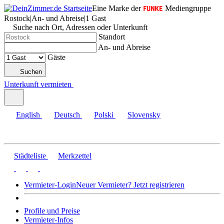
Eine Marke der
Mediengruppe
Rostock
|
An- und Abreise
|
1 Gast
Suche nach Ort, Adressen oder Unterkunft
Standort
An- und Abreise
Gäste
Suchen
Unterkunft vermieten
English
Deutsch
Polski
Slovensky
Städteliste
Merkzettel
Vermieter-Login
Neuer Vermieter? Jetzt registrieren
Profile und Preise
Vermieter-Infos