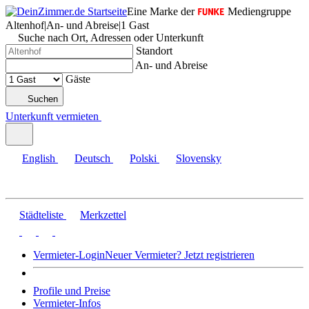
Eine Marke der
Mediengruppe
Altenhof
|
An- und Abreise
|
1 Gast
Suche nach Ort, Adressen oder Unterkunft
Standort
An- und Abreise
Gäste
Suchen
Unterkunft vermieten
English
Deutsch
Polski
Slovensky
Städteliste
Merkzettel
Vermieter-Login
Neuer Vermieter? Jetzt registrieren
Profile und Preise
Vermieter-Infos