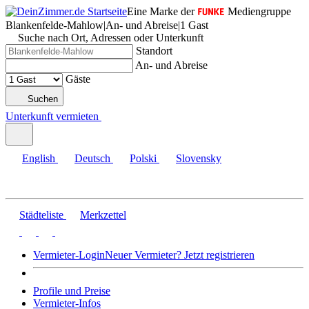
Eine Marke der
Mediengruppe
Blankenfelde-Mahlow
|
An- und Abreise
|
1 Gast
Suche nach Ort, Adressen oder Unterkunft
Standort
An- und Abreise
Gäste
Suchen
Unterkunft vermieten
English
Deutsch
Polski
Slovensky
Städteliste
Merkzettel
Vermieter-Login
Neuer Vermieter? Jetzt registrieren
Profile und Preise
Vermieter-Infos