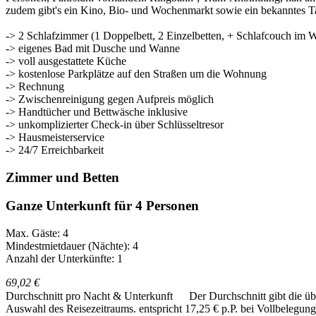
zudem gibt's ein Kino, Bio- und Wochenmarkt sowie ein bekanntes T
-> 2 Schlafzimmer (1 Doppelbett, 2 Einzelbetten, + Schlafcouch im
-> eigenes Bad mit Dusche und Wanne
-> voll ausgestattete Küche
-> kostenlose Parkplätze auf den Straßen um die Wohnung
-> Rechnung
-> Zwischenreinigung gegen Aufpreis möglich
-> Handtücher und Bettwäsche inklusive
-> unkomplizierter Check-in über Schlüsseltresor
-> Hausmeisterservice
-> 24/7 Erreichbarkeit
Zimmer und Betten
Ganze Unterkunft für 4 Personen
Max. Gäste: 4
Mindestmietdauer (Nächte): 4
Anzahl der Unterkünfte: 1
69,02 €
Durchschnitt pro Nacht & Unterkunft
Der Durchschnitt gibt die ü
Auswahl des Reisezeitraums.
entspricht 17,25 € p.P. bei Vollbelegung