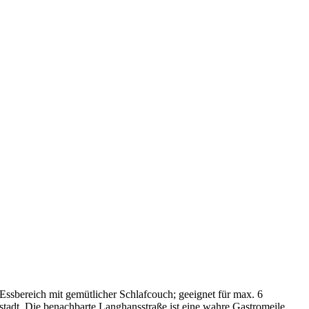
sbereich mit gemütlicher Schlafcouch; geeignet für max. 6
tadt. Die benachbarte Langhansstraße ist eine wahre Gastromeile,