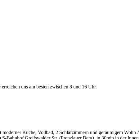
e erreichen uns am besten zwischen 8 und 16 Uhr.
it moderner Küche, Vollbad, 2 Schlafzimmern und geräumigem Wohn-/Es
-Bahnhof Greifswalder Str. (Prenzlauer Berg), in 30min in der Innens