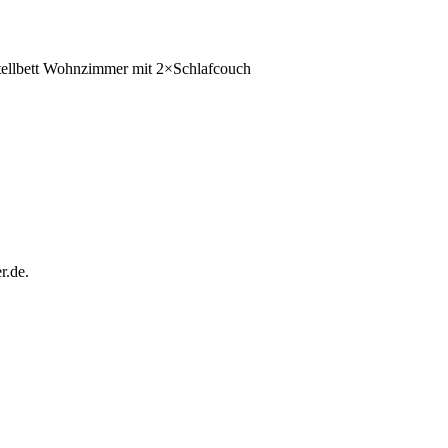
ellbett
Wohnzimmer
mit
2×Schlafcouch
r.de.