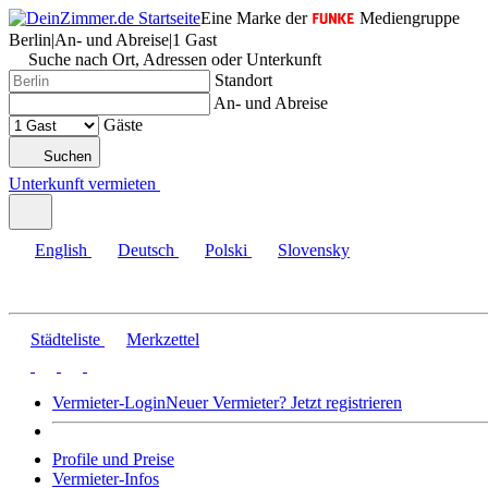
Eine Marke der
Mediengruppe
Berlin
|
An- und Abreise
|
1 Gast
Suche nach Ort, Adressen oder Unterkunft
Standort
An- und Abreise
Gäste
Suchen
Unterkunft vermieten
English
Deutsch
Polski
Slovensky
Städteliste
Merkzettel
Vermieter-Login
Neuer Vermieter? Jetzt registrieren
Profile und Preise
Vermieter-Infos