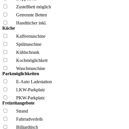
Zustellbett möglich
Getrennte Betten
Handtücher inkl.
Küche
Kaffee­maschine
Spül­maschine
Kühl­schrank
Kochmöglich­keit
Wasch­maschine
Parkmöglichkeiten
E-Auto Ladestation
LKW-Parkplatz
PKW-Parkplatz
Freizeitangebote
Strand
Fahrrad­verleih
Billiardtisch