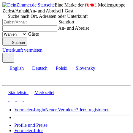
Eine Marke der
Mediengruppe
Zerbst/Anhalt
|
An- und Abreise
|
1 Gast
Suche nach Ort, Adressen oder Unterkunft
Standort
An- und Abreise
Gäste
Suchen
Unterkunft vermieten
English
Deutsch
Polski
Slovensky
Städteliste
Merkzettel
Vermieter-Login
Neuer Vermieter? Jetzt registrieren
Profile und Preise
Vermieter-Infos