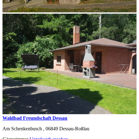
Waldbad Freundschaft Dessau
Am Schenkenbusch ,
06849
Dessau-Roßlau