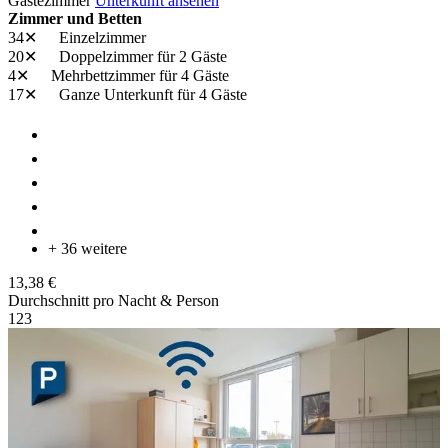
Gästezimmer
Unterkunft ansehen
Zimmer und Betten
34✕
Einzelzimmer
20✕
Doppelzimmer
für 2 Gäste
4✕
Mehrbettzimmer
für 4 Gäste
17✕
Ganze Unterkunft
für 4 Gäste
+ 36 weitere
13,38 €
Durchschnitt pro Nacht & Person
1
2
3