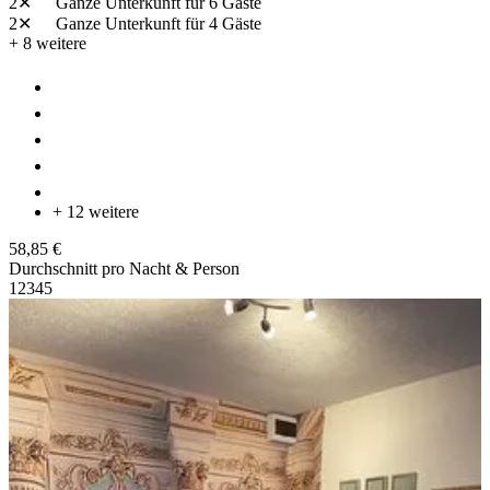
2✕
Ganze Unterkunft
für 6 Gäste
2✕
Ganze Unterkunft
für 4 Gäste
+ 8 weitere
+ 12 weitere
58,85 €
Durchschnitt pro Nacht & Person
1
2
3
4
5