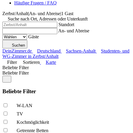
Häufige Fragen / FAQ
Zerbst/Anhalt
|
An- und Abreise
|
1 Gast
Suche nach Ort, Adressen oder Unterkunft
Standort
An- und Abreise
Gäste
Suchen
DeinZimmer.de
Deutschland
Sachsen-Anhalt
Studenten- und
WG-Zimmer in Zerbst/Anhalt
Filter
Sortieren
Karte
Beliebte Filter
Beliebte Filter
Beliebte Filter
W-LAN
TV
Kochmöglich­keit
Getrennte Betten